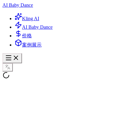
AI Baby Dance
Kling AI
AI Baby Dance
价格
案例展示