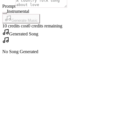
Prompt
Instrumental
Generate Music
10 credits cost
0 credits remaining
Generated Song
No Song Generated
AI Baby Dance란 무엇이며 어떻게 작동하나요?
AI Baby Dance는 정말 무료로 사용할 수 있나요?