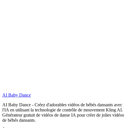
Mèmes et GIFs de bébés dansants
La photo de mon bébé est-elle en sécurité ? Sera-t-elle publiée ?
équipe de support
AI Baby Dance
Commencer Gratuitement
AI Baby Dance - Créez d'adorables vidéos de bébés dansants avec
l'IA en utilisant la technologie de contrôle de mouvement Kling AI.
Générateur gratuit de vidéos de danse IA pour créer de jolies vidéos
de bébés dansants.