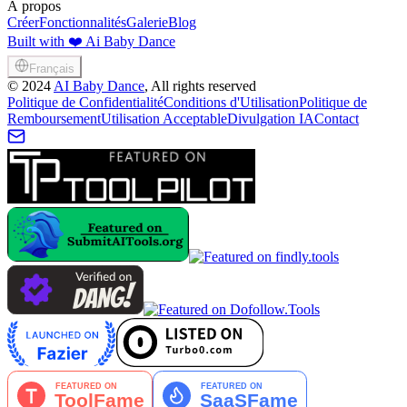
À propos
Créer
Fonctionnalités
Galerie
Blog
Built with ❤️ Ai Baby Dance
Français
©
2024
AI Baby Dance
, All rights reserved
Politique de Confidentialité
Conditions d'Utilisation
Politique de
Remboursement
Utilisation Acceptable
Divulgation IA
Contact