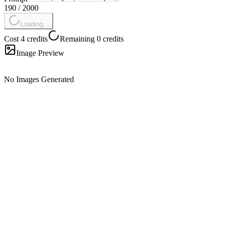
190
/
2000
Loading...
Cost 4 credits
Remaining 0 credits
Image Preview
No Images Generated
Qu'est-ce qu'AI Baby Dance et comment ça fonctionne ?
AI Baby Dance est-il vraiment gratuit ?