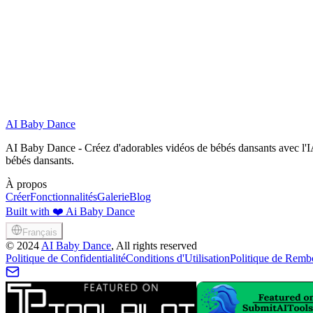
La photo de mon bébé est-elle en sécurité ? Sera-t-elle publiée ?
AI Baby Dance
Commencer Gratuitement
AI Baby Dance - Créez d'adorables vidéos de bébés dansants avec l'IA
bébés dansants.
À propos
Créer
Fonctionnalités
Galerie
Blog
Built with ❤️ Ai Baby Dance
Français
©
2024
AI Baby Dance
, All rights reserved
Politique de Confidentialité
Conditions d'Utilisation
Politique de Remb